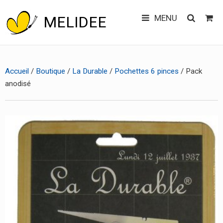
MENU
MELIDEE
Main
Skip
CONTACT
to
menu
Accueil
/
Boutique
/
La Durable
/
Pochettes 6 pinces
/ Pack
content
anodisé