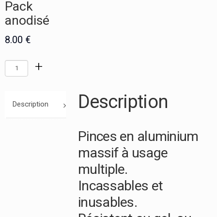
Pack
anodisé
echercher :
8.00
€
+
quantité
de
Pack
Description
anodisé
Description
Pinces en aluminium
massif à usage
multiple.
Incassables et
inusables.