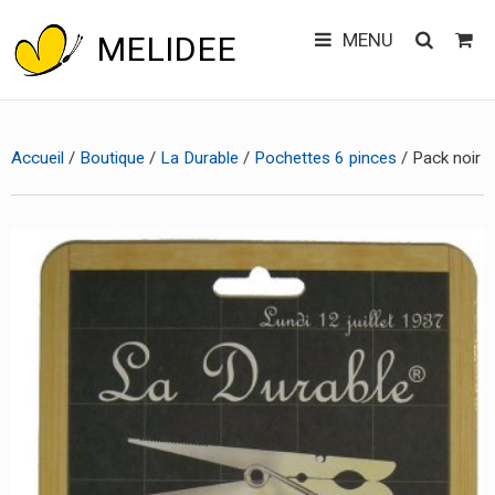
MENU
MELIDEE
Main
Skip
CONTACT
to
menu
Accueil
/
Boutique
/
La Durable
/
Pochettes 6 pinces
/ Pack noir
content