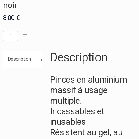
noir
echercher :
8.00
€
+
quantité
de
Pack
Description
noir
Description
Pinces en aluminium
massif à usage
multiple.
Incassables et
inusables.
Résistent au gel, au