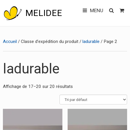
MENU
MELIDEE
Main
Skip
CONTACT
to
menu
Accueil
/ Classe d’expédition du produit /
ladurable
/ Page 2
content
ladurable
Affichage de 17–20 sur 20 résultats